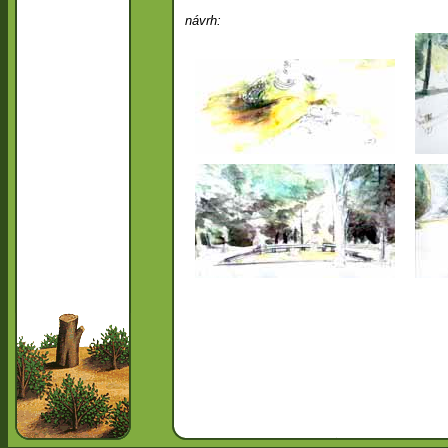
návrh: