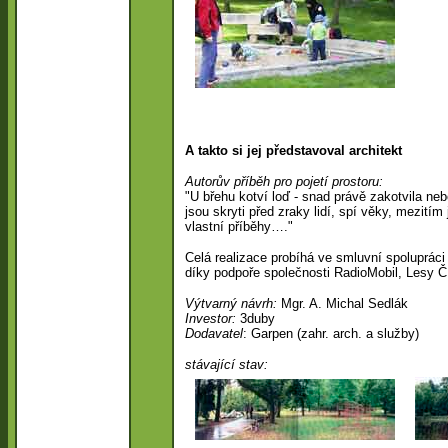
A takto si jej představoval architekt
Autorův příběh pro pojetí prostoru:
"U břehu kotví loď - snad právě zakotvila n
jsou skryti před zraky lidí, spí věky, mezitím
vlastní příběhy…."
Celá realizace probíhá ve smluvní spoluprác
díky podpoře společnosti RadioMobil, Lesy Č
Výtvarný návrh:
Mgr. A. Michal Sedlák
Investor:
3duby
Dodavatel
: Garpen (zahr. arch. a služby)
stávající stav: