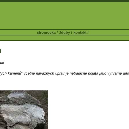
stromovka
/
3duby
/
kontakt
/
í
ce
lých kamenů" včetně návazných úprav je netradičně pojata jako výtvarné dílo