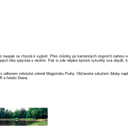
ebo naopak se chystá k vyplutí. Přes můstky po kamenných stupních nahoru v
 jejich těla splynula s okolím. Pak si zde nějaké bytosti vytvořily svá obydlí,
i s odborem městské zeleně Magistrátu Prahy. Občanské sdružení 3duby naplňu
R a hotelu Diana.