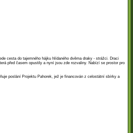
ede cesta do tajemného hájku hlídaného dvěma draky - strážci. Draci
 která před časem opustily a nyní jsou zde rozvaliny. Nabízí se prostor pro
je poslání Projektu Pahorek, jež je financován z celostátní sbírky a